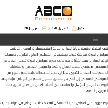
دخول
تسجيل الدخول
عربي
EN
|
Toggle
navigation
تبنت القيادة الرشيدة لدولة الإمارات العربية المتحدةمبادرة التوطين لتوظيف
مواطني الدولة، بطريقة فعالة ومنتجة، في القطاعين العام والخاص. وكاستجابة
لهذه المبادرة، فقد أنشأنا قاعدة بيانات كبيرة لمواطني الدولة تتضمن العديد من
المرشحين، مصنفين بحسب المجال والخبرة والمؤهل التعليمي والمتطلبات
الديمغرافية المعيارية الأخرى. هذا إلى جانب أنقاعدةالبياناتلديناتتميز بالتنوع من
الموظفين المبتدئين إلى الخبراء. ولتحقيق مستوى متميز من التوطين، فإننا نهدف
لتوظيف المرشح المؤهل والمناسب لدى أصحاب العمل عن طريق فريق عملنا
المهني والمميز.
نركز جهودنا على افتراض الجزء الديناميكي لرفع معدلات التوطين في دولة الإمارات