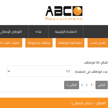
الصفحة الرئيسية
عنا
التوطين الإماراتي
تعديل البحث
حفظ تنبيه الوظيفة
وظائف محفوظة
عمليات البحث ا
النتائج: 30 الوضائف
عدد الوظائف في الصفحة:
1
3
2
التالي
التالي »
العنوان
(عرض تفصيلي)