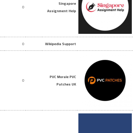
Singapore
0
Assignment Help
0
Wikipedia Support
PVC Morale PVC
0
Patches UK